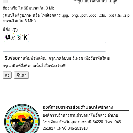
***รูปแบบไฟล์ที่แนบ ไม่ถูก
การ
เพื่อ
ต้อง หรือ ไฟล์มีขนาดเกิน 3 Mb
ป้องกัน
( แนบไฟล์รูปภาพ หรือ ไฟล์เอกสาร .jpg, .png, .pdf, .doc, .xls, .ppt และ .zip
การ
ขนาดไม่เกิน 3 Mb )
ทุจริต
นี่คือ ?
(*)
มาตรการ
ภายใน
ป้องกัน
การ
รีเฟรช
ท่านพิมพ์รหัสผิด...กรุณาคลิปปุ่ม รีเฟรช เพื่อรับรหัสใหม่!!
ทุจริต
กรุณาพิมพ์สิ่งที่ท่านเห็นใส่ในช่องว่าง!!!
การ
ส่ง
เสริม
ความ
โปร่งใส
องค์การบริาหารส่วนตำบลนาโพธิ์กลาง
ท้อง
องค์การบริาหารส่วนตำบลนาโพธิ์กลาง อำเภอ
ถิ่น
โขงเจียม จังหวัดอุบลราชธานี 34220. โทร. 045-
ของ
เรา
251917 แฟกซ์ 045-251918