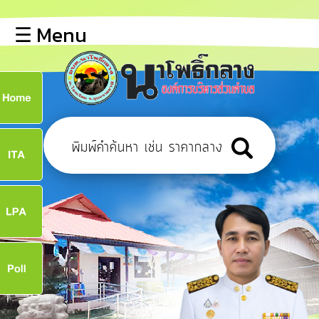
×
☰ Menu
lose
หน้า
หลัก
ข้อมูล
ก
พื้น
ฐาน
9
บุคลากร
แผน
ยุทธศาสตร์
9
ข่าวสาร
จ
การ
เปิด
เผย
ข้อมูล