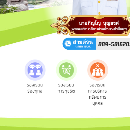
สาธารณะ
OIT
กิจการ
สภา
บริการ
ข้อมูล
ITA
e-
e-Serv
งความ
ร้องเรียน
ร้องเรียน
ร้องเรียน
Service
บริกา
เห็น
ร้องทุกข์
การทุจริต
การบริหาร
ออนไล
ชาชน
ทรัพยากร
Q&A
บุคคล
การ
จัดการ
ความ