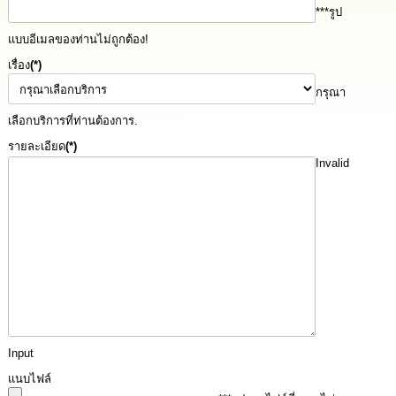
ทรัพยากร
***รูป
บุคคล
แบบอีเมลของท่านไม่ถูกต้อง!
เรื่อง
(*)
การ
จัด
กรุณา
ซื้อ
จัด
เลือกบริการที่ท่านต้องการ.
จ้าง
รายละเอียด
(*)
Invalid
การ
เงิน
การ
คลัง
แผนการ
ป้องกัน
การ
ทุจริต
Input
การ
แนบไฟล์
ดำเนิน