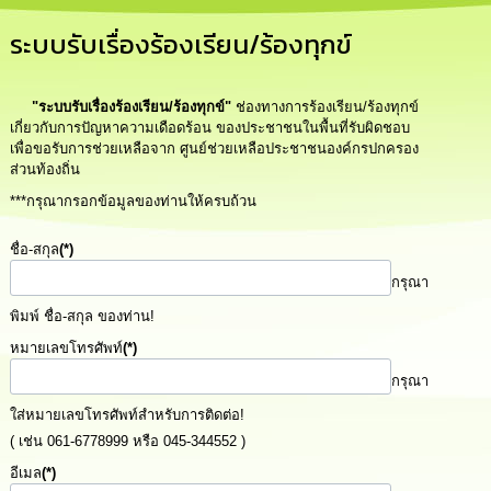
รู้
ระบบรับเรื่องร้องเรียน/ร้องทุกข์
การ
ดำเนิน
งาน
"ระบบรับเรื่องร้องเรียน/ร้องทุกข์"
ช่องทางการร้องเรียน/ร้องทุกข์
เกี่ยวกับการปัญหาความเดือดร้อน ของประชาชนในพื้นที่รับผิดชอบ
เพื่อขอรับการช่วยเหลือจาก ศูนย์ช่วยเหลือประชาชนองค์กรปกครอง
การ
ส่วนท้องถิ่น
ให้
บริการ
***กรุณากรอกข้อมูลของท่านให้ครบถ้วน
แผนการ
ชื่อ-สกุล
(*)
ใช้
กรุณา
จ่าย
งบ
พิมพ์ ชื่อ-สกุล ของท่าน!
ประมาณ
ประจำ
หมายเลขโทรศัพท์
(*)
ปี
กรุณา
ใส่หมายเลขโทรศัพท์สำหรับการติดต่อ!
การ
( เช่น 061-6778999 หรือ 045-344552 )
บริหาร
และ
อีเมล
(*)
พัฒนา