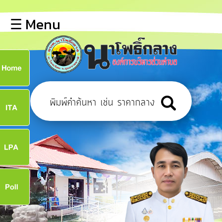
×
☰ Menu
lose
หน้า
หลัก
ข้อมูล
ก
พื้น
ฐาน
9
บุคลากร
แผน
ยุทธศาสตร์
9
ข่าวสาร
จ
การ
เปิด
เผย
ข้อมูล