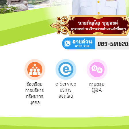
สาธารณะ
OIT
กิจการ
สภา
บริการ
ข้อมูล
ITA
e-
e-Service
องเรียน
ร้องเรียน
ถามตอบ
สำ
Service
บริการ
รทุจริต
การบริหาร
Q&A
ควา
ออนไลน์
ทรัพยากร
พอ
Q&A
บุคคล
การ
จัดการ
ความ